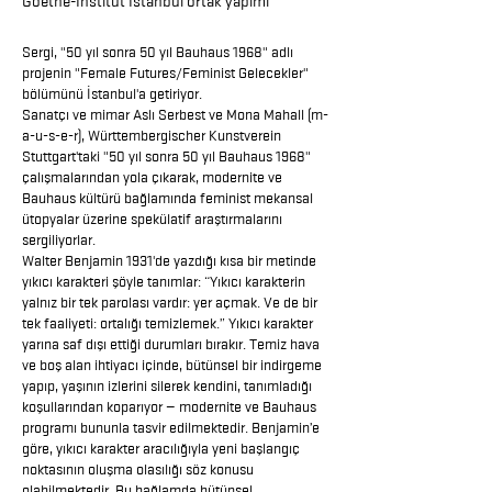
Goethe-Institut İstanbul ortak yapımı
Sergi, "50 yıl sonra 50 yıl Bauhaus 1968" adlı
projenin "Female Futures/Feminist Gelecekler"
bölümünü İstanbul'a getiriyor.
Sanatçı ve mimar Aslı Serbest ve Mona Mahall (m-
a-u-s-e-r), Württembergischer Kunstverein
Stuttgart'taki "50 yıl sonra 50 yıl Bauhaus 1968"
çalışmalarından yola çıkarak, modernite ve
Bauhaus kültürü bağlamında feminist mekansal
ütopyalar üzerine spekülatif araştırmalarını
sergiliyorlar.
Walter Benjamin 1931'de yazdığı kısa bir metinde
yıkıcı karakteri şöyle tanımlar: “Yıkıcı karakterin
yalnız bir tek parolası vardır: yer açmak. Ve de bir
tek faaliyeti: ortalığı temizlemek.” Yıkıcı karakter
yarına saf dışı ettiği durumları bırakır. Temiz hava
ve boş alan ihtiyacı içinde, bütünsel bir indirgeme
yapıp, yaşının izlerini silerek kendini, tanımladığı
koşullarından koparıyor — modernite ve Bauhaus
programı bununla tasvir edilmektedir. Benjamin’e
göre, yıkıcı karakter aracılığıyla yeni başlangıç
noktasının oluşma olasılığı söz konusu
olabilmektedir. Bu bağlamda bütünsel