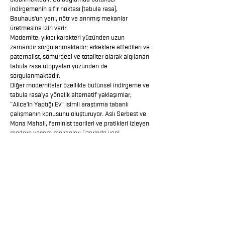
indirgemenin sıfır noktası (tabula rasa),
Bauhaus'un yeni, nötr ve arınmış mekanlar
üretmesine izin verir.
Modernite, yıkıcı karakteri yüzünden uzun
zamandır sorgulanmaktadır; erkeklere atfedilen ve
paternalist, sömürgeci ve totaliter olarak algılanan
tabula rasa ütopyaları yüzünden de
sorgulanmaktadır.
Diğer moderniteler özellikle bütünsel indirgeme ve
tabula rasa’ya yönelik alternatif yaklaşımlar,
“Alice'in Yaptığı Ev” isimli araştırma tabanlı
çalışmanın konusunu oluşturuyor. Aslı Serbest ve
Mona Mahall, feminist teorileri ve pratikleri izleyen
modern yaşam mekanları üzerinde yeni
düşünceler üreten ütopik projelerle ilgili
araştırmalar ve spekülasyonlar yapıyorlar. Video,
maket, çizim, resim ve metin olarak, kendi
bağlamından çıkarılan ancak tamamen yok
olmayan mekanları, aktörleri ve işlevleri kapsayan
yaklaşımları ve senaryoları topluyorlar ve
geliştiriyorlar: Bu senaryolar mutfağı yaşam alanı
içinden çıkarır (Alice'in Yaptığı Ev), Romeo'yu
Romeo ve Jüliet'ten siler; özel ve kamusal alan