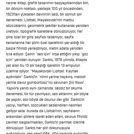
nesne-kitap, grafik tasarımın başyapıtlarından biri,
bir dönüm noktası, yaklaşık 100 yıl öncesinden,
1923’ten yükselen devrimin sesi, bir somut-şiir
denemesi. Lisitski, Mayakovski’nin matbu
sözcüklerini, geometrik şekiller kullanarak yeniden
üretiyor, tipografik işaretlere dönüştürüyor, her
şiire özel bir giriş sayfası tasarlıyor, sayfa
kenarlarına her şiirin özel işaretinin yer aldığı bir
başlık fihristi yerleştiriyor, metni adeta yeniden
icra ediyor: Şairin “ses için” inşa ettiğini yıkıp “göz
için” yeniden kuruyor. Sarkis, 1978 yılında, kitapta
yer alan bu 13 şiir başlığı işaretini 13 ampulün
üzerine işliyor. "Mayakovski-Lisitski: Kaynak
aydınlatır" Sarkis’in “ninni yerine haykırış, melodi
yerine davul gümbürtüsü”nü savunan
Şiir Nasıl
Yapılır
’a yanıtı aynı zamanda: sessiz bir okuma
denemesi, bir tür çeviriyazı, ses aktarımı; şiir böyle
de yapılır, asıl böyle de okunur der gibi. Sarkis’in
yazıyı, harfleri, sözcükleri seslendiren neonları
geliyor akla: burada da Lisitski’nin, sayfaların
arasından şiirlere işaret eden elleri, okurun fihristi
çeviren başparmakları, Sarkis’in parmak izlerine
dönüşüyor. Sarkis her şiiri dokunuşuyla
aydınlatıyor, ses sessizliğe, zifiri karanlık aydınlığa