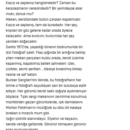
Kaçış ve saplanış hangisindedir? Zaman bu
karşılaşmanın neresindedir? Bir yerindeyse akar
mıdır, donuk mu?
Mekan, kendisindeki bütün çıkışları kapatmıştır.
Kaçış ve saplanış, tam da buradadır. Her şey,
kırpılan bir göz gelene kadar orada öylece
kalacaktır. Ama kıvılcım; kıvılcımda her şey
yeniden doğacaktır.
Sarkis 1972'de, yaşadığı binanın bodrumunda bir
dizi fotoğraf çekti. Flaş ışığında bir anlığına belirip
yiten mekan parçaları buldu orada, kendi üzerine
kapanmış, kapatılmış bellek sahneleri: izler,
çizikler, akıntı şeritleri... ölesiye bırakılmış birkaç
nesne ve saf beton.
Bunker Sergileri'nin ilkinde, bu fotoğrafların her
birine o fotoğrafı soyutlayan sarı bir suluboya eşlik
ediyor. Her görüntü kendi saklı ışığıyla aydınlanıyor
böylece. Tıpkı sergi mekanının zeminine konulmuş
monitörden geçen görüntülerde, ışık damlalarını
Morton Feldman'ın müziğiyle su dolu bir kaseye
bırakan o incecik mum gibi.
Işığın içkinlik alanındayız. Siyahın ve beyazın,
sarıda varlığa gelişinde. Görünür olmayanı görünür
kılan kıvılcımçakışta.