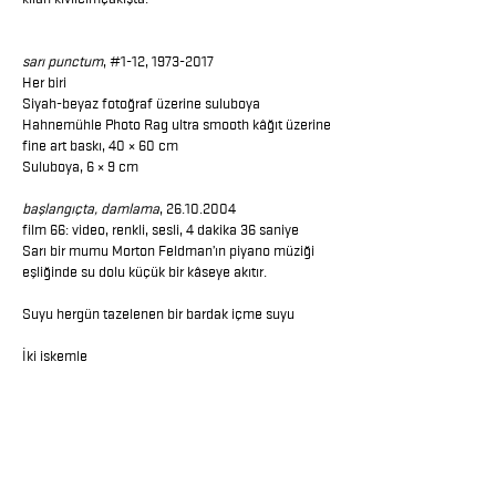
sarı punctum
, #1-12,
1973-2017
Her biri
Siyah-beyaz fotoğraf üzerine suluboya
Hahnemühle Photo Rag ultra smooth kâğıt üzerine
fine art baskı, 40 × 60 cm
Suluboya, 6 × 9 cm
başlangıçta, damlama
,
26.10.2004
film 66: video, renkli, sesli, 4 dakika 36 saniye
Sarı bir mumu Morton Feldman’ın piyano müziği
eşliğinde su dolu küçük bir kâseye akıtır.
Suyu hergün tazelenen bir bardak içme suyu
İki iskemle
Sarı Punctum
Sarkis