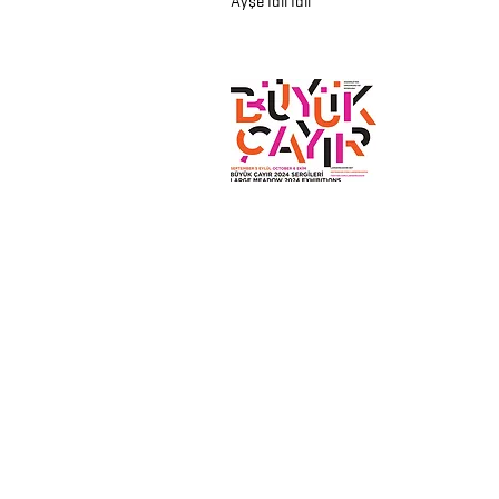
Ayşe İdil İdil