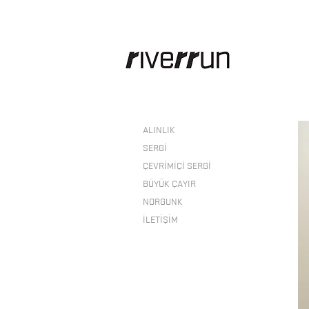
ALINLIK
SERGİ
ÇEVRİMİÇİ SERGİ
BÜYÜK ÇAYIR
NORGUNK
İLETİŞİM