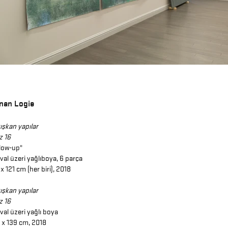
nan Logie
ışkan yapılar
z 16
low-up"
val üzeri yağlıboya, 6 parça
 x
121
cm (her biri), 2018
ışkan yapılar
z 16
val üzeri yağlı boya
 x 139 cm, 2018