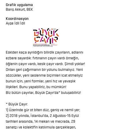
Grafik uygulama
Barış Akkurt, BEK
Koordinasyon
Ayşe İdil İdil
Eskiden kaça ayrıldığını bilirdik çayırların, adlarını
ezbere sayardık: fırtınanın çayırı vardı örneğin,
öğlenin çayırı vardı, kesik çayır vardı. Şimdi yoklar!
Onları geri çağırmanın bir yolunu bulmalıyız. Yeni
sözcükler, yeni seslenme biçimleri icat etmeliyiz
bunun için, yeni formlar, yeni hız ve yavaşlık
ilişkileri. Bunu yapabiliriz, bu mümkün!
Biz bütün çayırlar, Büyük Çayır’da* buluşabiliriz!
* Büyük Çayır:
1) Üzerinde gür ot biten düz, geniş ve nemli yer;
2) 2018 yılında, İstanbul’da, 2 Ağustos-15 Eylül
tarihleri arasında, 14 mekan ve mecrada, 29
sanatçı ve kolektifin katılımıyla gerçekleşen,