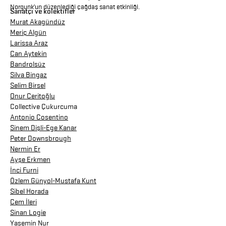
Norgunk’un düzenlediği çağdaş sanat etkinliği.
Sanatçı ve kolektifler
Murat Akagündüz
Meriç Algün
Larissa Araz
Can Aytekin
Bandrolsüz
Silva Bingaz
Selim Birsel
Onur Ceritoğlu
Collective Çukurcuma
Antonio Cosentino
Sinem Dişli-Ege Kanar
Peter Downsbrough
Nermin Er
Ayşe Erkmen
İnci Furni
Özlem Günyol-Mustafa Kunt
Sibel Horada
Cem İleri
Sinan Logie
Yasemin Nur